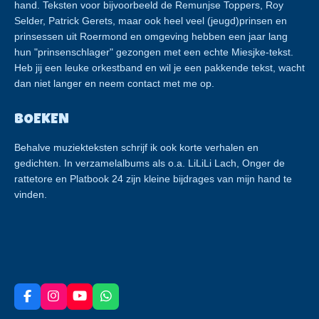
hand. Teksten voor bijvoorbeeld de Remunjse Toppers, Roy
Selder, Patrick Gerets, maar ook heel veel (jeugd)prinsen en
prinsessen uit Roermond en omgeving hebben een jaar lang
hun "prinsenschlager" gezongen met een echte Miesjke-tekst.
Heb jij een leuke orkestband en wil je een pakkende tekst, wacht
dan niet langer en neem contact met me op.
BOEKEN
Behalve muziekteksten schrijf ik ook korte verhalen en
gedichten. In verzamelalbums als o.a. LiLiLi Lach, Onger de
rattetore en Platbook 24 zijn kleine bijdrages van mijn hand te
vinden.
F
I
Y
W
a
n
o
h